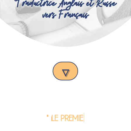
Traductrice Anglais et Russe
vers Français
▽
" Le premier i
|